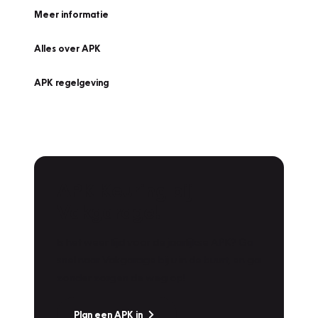
Meer informatie
Alles over APK
APK regelgeving
APK Keuring bij
Vakgarage!
Is het weer tijd voor de jaarlijkse APK? Ga
snel naar Vakgarage bij u in de buurt, en ga
zonder zorgen de weg op!
Plan een APK in