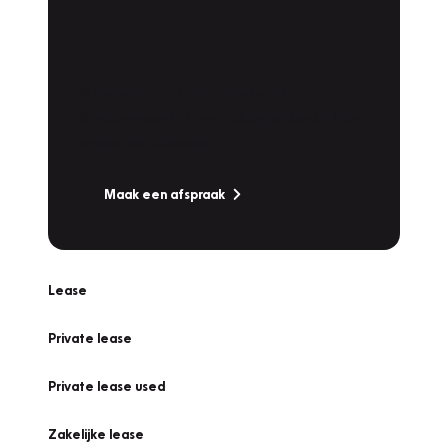
Plan een
Werkplaatsafspraak
Is uw auto toe aan Onderhoud,
Bandenwissel of een Vakantiecheck? Plan
online een afspraak!
Maak een afspraak
Lease
Private lease
Private lease used
Zakelijke lease