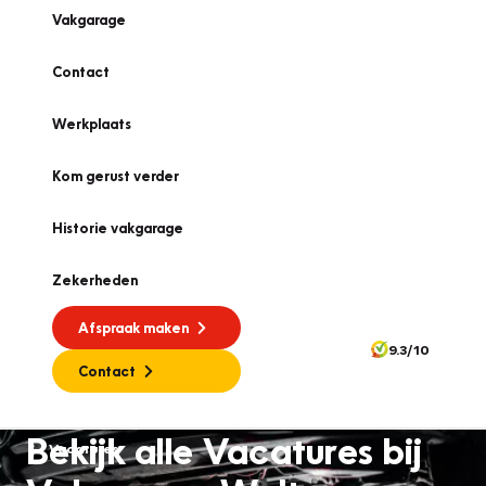
Vakgarage
Contact
Werkplaats
Kom gerust verder
Historie vakgarage
Zekerheden
Afspraak maken
9.3/10
Contact
Bekijk alle Vacatures bij
Vacatures