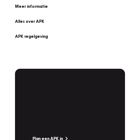
Meer informatie
Alles over APK
APK regelgeving
APK Keuring bij
Vakgarage!
Is het weer tijd voor de jaarlijkse APK? Ga
snel naar Vakgarage bij u in de buurt, en ga
zonder zorgen de weg op!
Plan een APK in