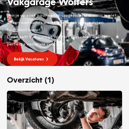
Vakgarage Wolters
Ben je op zoek naar een uitdagende rol waarin je niet
alleen aan auto's werkt, maar ook aan je eigen
toekomst bouwt?
Dan heeft Vakgarage Wolters misschien wel de
perfecte vacature voor jou!
Bekijk Vacatures
Overzicht (1)