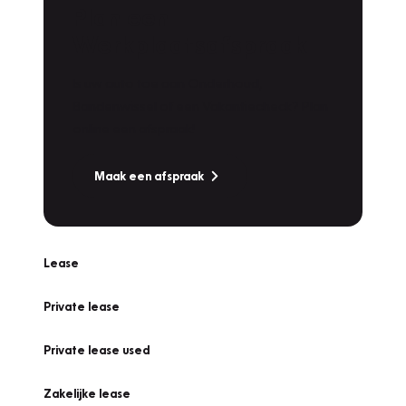
Plan een
Werkplaatsafspraak
Is uw auto toe aan Onderhoud,
Bandenwissel of een Vakantiecheck? Plan
online een afspraak!
Maak een afspraak
Lease
Private lease
Private lease used
Zakelijke lease