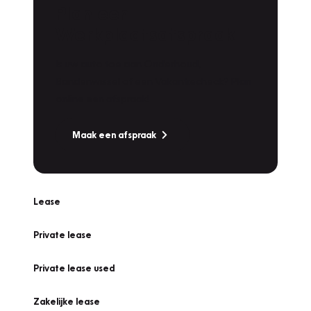
Plan een
Werkplaatsafspraak
Is uw auto toe aan Onderhoud,
Bandenwissel of een Vakantiecheck? Plan
online een afspraak!
Maak een afspraak
Lease
Private lease
Private lease used
Zakelijke lease