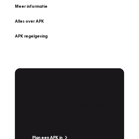
Meer informatie
Alles over APK
APK regelgeving
APK Keuring bij
Vakgarage!
Is het weer tijd voor de jaarlijkse APK? Ga
snel naar Vakgarage bij u in de buurt, en ga
zonder zorgen de weg op!
Plan een APK in