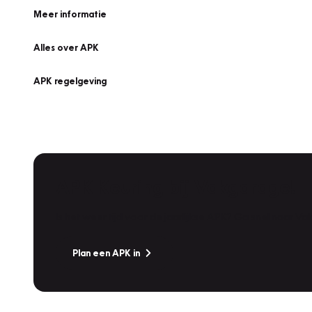
Meer informatie
Alles over APK
APK regelgeving
APK Keuring bij Vakgarage!
Is het weer tijd voor de jaarlijkse APK? Ga snel naar V
Plan een APK in