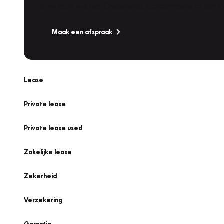
Is uw auto toe aan Onderhoud, Bandenwissel of een Va
Maak een afspraak
Lease
Private lease
Private lease used
Zakelijke lease
Zekerheid
Verzekering