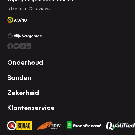
o.b.v. ruim 23 reviews
9.3/10
Mijn Vakgarage
Onderhoud
Banden
Zekerheid
Klantenservice
GroenGedaan!