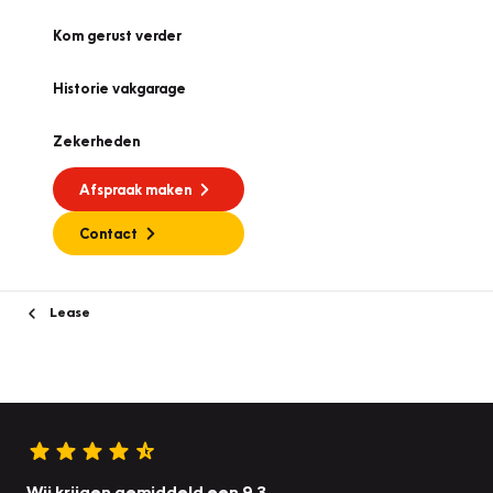
Kom gerust verder
Historie vakgarage
Zekerheden
Afspraak maken
Contact
Lease
Wij krijgen gemiddeld een 9.3