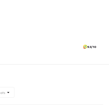
9.3/10
aats