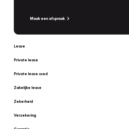
Is uw auto toe aan Onderhoud, Bandenwissel of een Va
Maak een afspraak
Lease
Private lease
Private lease used
Zakelijke lease
Zekerheid
Verzekering