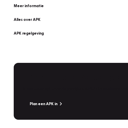
Meer informatie
Alles over APK
APK regelgeving
APK Keuring bij Vakgarage!
Is het weer tijd voor de jaarlijkse APK? Ga snel naar V
Plan een APK in