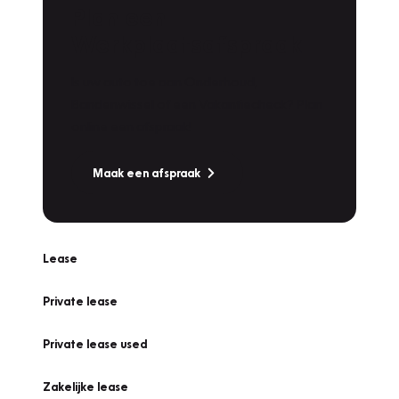
Plan een
Werkplaatsafspraak
Is uw auto toe aan Onderhoud,
Bandenwissel of een Vakantiecheck? Plan
online een afspraak!
Maak een afspraak
Lease
Private lease
Private lease used
Zakelijke lease