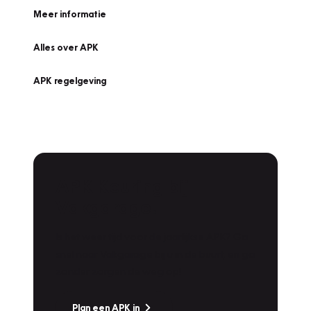
Meer informatie
Alles over APK
APK regelgeving
APK Keuring bij
Vakgarage!
Is het weer tijd voor de jaarlijkse APK? Ga
snel naar Vakgarage bij u in de buurt, en ga
zonder zorgen de weg op!
Plan een APK in