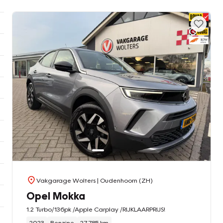
Vakgarage Wolters
| Oudenhoorn (ZH)
Opel Mokka
1.2 Turbo/136pk /Apple Carplay /RIJKLAARPRIJS!
2023
Benzine
27.785 km