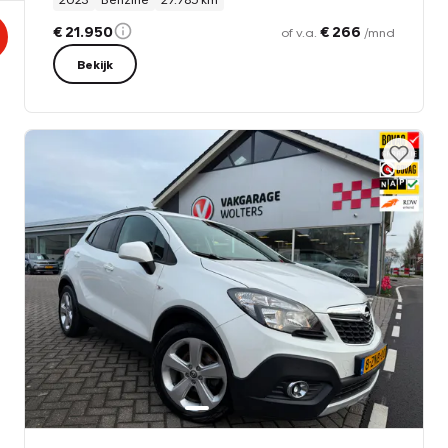
€ 21.950
€ 266
of v.a.
/mnd
Bekijk