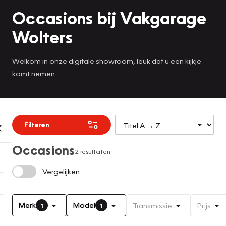
Occasions bij Vakgarage
Wolters
Welkom in onze digitale showroom, leuk dat u een kijkje
komt nemen.
Filteren
Occasions
2 resultaten
Vergelijken
Merk
Model
Transmissie
Prijs
1
1