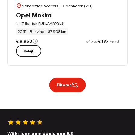
Vakgarage Wolters
| Oudenhoorn (ZH)
Opel Mokka
1.4 T Edition RIJKLAARPRIJS!
2015
Benzine
87.908 km
€ 9.950
€ 137
of v.a.
/mnd
Bekijk
Filteren
Wij krijgen gemiddeld een 9.3