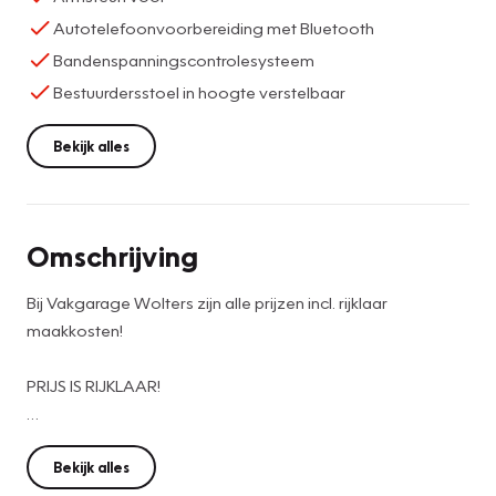
Autotelefoonvoorbereiding met Bluetooth
Bandenspanningscontrolesysteem
Bestuurdersstoel in hoogte verstelbaar
Bekijk alles
Omschrijving
Bij Vakgarage Wolters zijn alle prijzen incl. rijklaar
maakkosten!
PRIJS IS RIJKLAAR!
- 12 Maanden Bovag Garantie
- Afleverbeurt volgens onderhoudsschema van de
Bekijk alles
betreffende fabrikant