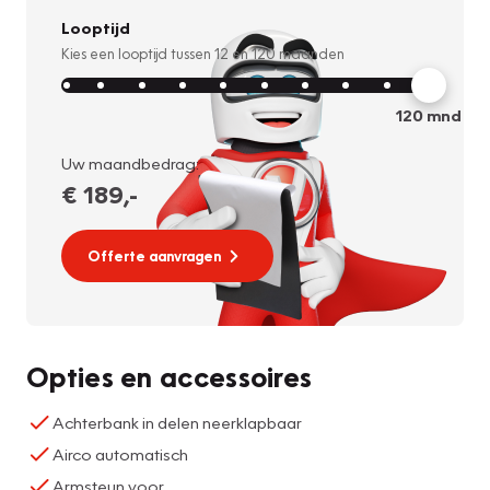
Looptijd
Kies een looptijd tussen
12
en
120
maanden
120
mnd
Uw maandbedrag:
€ 189
,-
Offerte aanvragen
Opties en accessoires
Achterbank in delen neerklapbaar
Airco automatisch
Armsteun voor