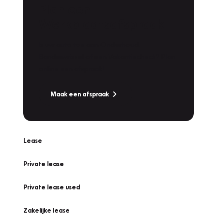
Plan een
Werkplaatsafspraak
Is uw auto toe aan Onderhoud,
Bandenwissel of een Vakantiecheck? Plan
online een afspraak!
Maak een afspraak
Lease
Private lease
Private lease used
Zakelijke lease