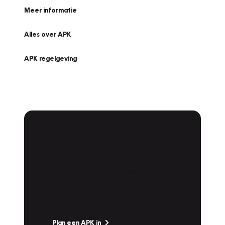
Meer informatie
Alles over APK
APK regelgeving
APK Keuring bij
Vakgarage!
Is het weer tijd voor de jaarlijkse APK? Ga
snel naar Vakgarage bij u in de buurt, en ga
zonder zorgen de weg op!
Plan een APK in