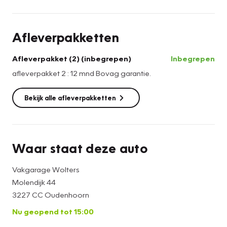
- Gratis vervangend vervoer tijdens
garantiewerkzaamheden
Afleverpakketten
- Nieuwe APK-keuring indien noodzakelijk
- Halve tank brandstof
Afleverpakket (2) (inbegrepen)
Inbegrepen
- Airco beurt
afleverpakket 2 : 12 mnd Bovag garantie.
- Poetsen
Bekijk alle afleverpakketten
Waar staat deze auto
Vakgarage Wolters
Molendijk 44
3227 CC Oudenhoorn
Nu geopend tot 15:00