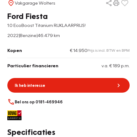
Vakgarage Wolters
Ford Fiesta
1.0 EcoBoost Titanium RIJKLAARPRIJS!
2022
|
Benzine
|
46.479 km
Kopen
€ 14.950
Prijs is incl. BTW en BPM
Particulier financieren
v.a. € 189 p.m.
Ik heb interesse
Bel ons op 0181-469946
Specificaties