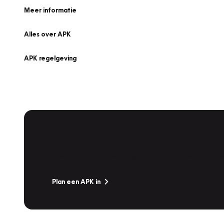
Meer informatie
Alles over APK
APK regelgeving
APK Keuring bij Vakgarage!
Is het weer tijd voor de jaarlijkse APK? Ga snel naar V
Plan een APK in