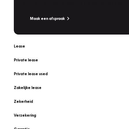
Is uw auto toe aan Onderhoud, Bandenwissel of een Va
Maak een afspraak
Lease
Private lease
Private lease used
Zakelijke lease
Zekerheid
Verzekering