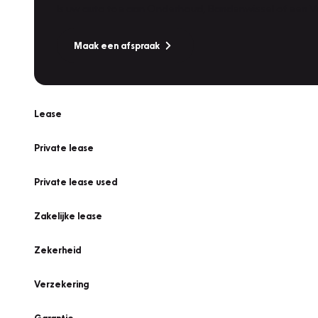
Is uw auto toe aan Onderhoud, Bandenwissel of een Va
Maak een afspraak
Lease
Private lease
Private lease used
Zakelijke lease
Zekerheid
Verzekering