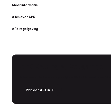
Meer informatie
Alles over APK
APK regelgeving
APK Keuring bij Vakgarage!
Is het weer tijd voor de jaarlijkse APK? Ga snel naar V
Plan een APK in