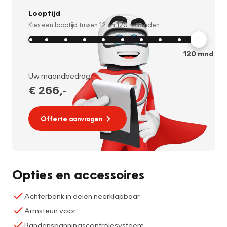
Looptijd
Kies een looptijd tussen
12
en
120
maanden
120
mnd
Uw maandbedrag:
€ 266
,-
Offerte aanvragen
Opties en accessoires
Achterbank in delen neerklapbaar
Armsteun voor
Bandenspanningscontrolesysteem