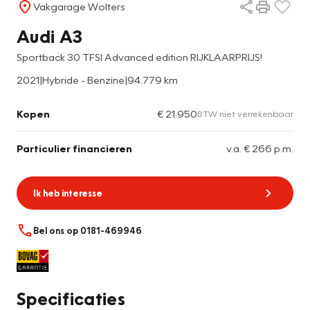
Vakgarage Wolters
Audi A3
Sportback 30 TFSI Advanced edition RIJKLAARPRIJS!
2021
|
Hybride - Benzine
|
94.779 km
Kopen
€ 21.950
BTW niet verrekenbaar
Particulier financieren
v.a. € 266 p.m.
Ik heb interesse
Bel ons op 0181-469946
Specificaties