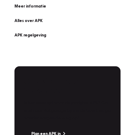
Meer informatie
Alles over APK
APK regelgeving
APK Keuring bij
Vakgarage!
Is het weer tijd voor de jaarlijkse APK? Ga
snel naar Vakgarage bij u in de buurt, en ga
zonder zorgen de weg op!
Plan een APK in