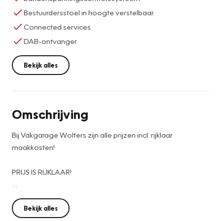
Bestuurdersstoel in hoogte verstelbaar
Connected services
DAB-ontvanger
Bekijk alles
Omschrijving
Bij Vakgarage Wolters zijn alle prijzen incl. rijklaar
maakkosten!
PRIJS IS RIJKLAAR!
- 12 Maanden Bovag Garantie
- Afleverbeurt volgens onderhoudsschema van de
Bekijk alles
betreffende fabrikant