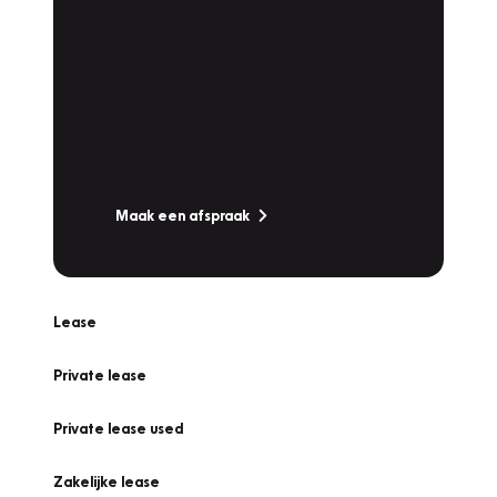
Plan een
Werkplaatsafspraak
Is uw auto toe aan Onderhoud,
Bandenwissel of een Vakantiecheck? Plan
online een afspraak!
Maak een afspraak
Lease
Private lease
Private lease used
Zakelijke lease