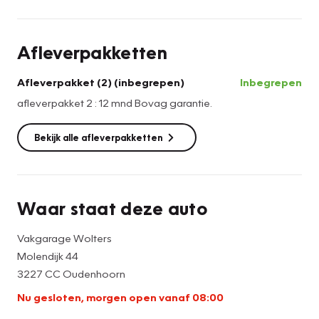
- Gratis vervangend vervoer tijdens
garantiewerkzaamheden
Afleverpakketten
- Nieuwe APK-keuring indien noodzakelijk
- Halve tank brandstof
Afleverpakket (2) (inbegrepen)
Inbegrepen
- Airco beurt
afleverpakket 2 : 12 mnd Bovag garantie.
- Poetsen
Bekijk alle afleverpakketten
Waar staat deze auto
Vakgarage Wolters
Molendijk 44
3227 CC Oudenhoorn
Nu gesloten, morgen open vanaf 08:00